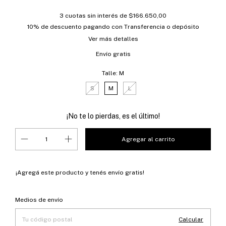
3
cuotas sin interés de
$166.650,00
10% de descuento
pagando con Transferencia o depósito
Ver más detalles
Envío gratis
Talle:
M
S
M
L
¡No te lo pierdas, es el último!
¡Agregá este producto y
tenés envío gratis!
Entregas para el CP:
Cambiar CP
Medios de envío
Calcular