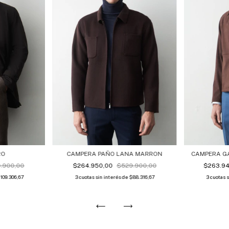
RO
CAMPERA PAÑO LANA MARRON
CAMPERA G
.900,00
$264.950,00
$529.900,00
$263.9
109.306,67
3
cuotas sin interés de
$88.316,67
3
cuotas 