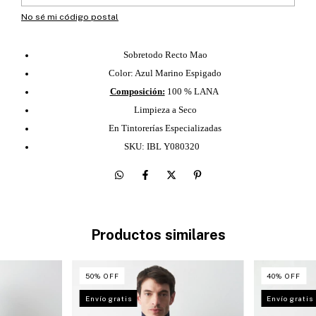
No sé mi código postal
Sobretodo Recto Mao
Color: Azul Marino Espigado
Composición:
100 % LANA
Limpieza a Seco
En Tintorerías Especializadas
SKU: IBL Y080320
Productos similares
50
%
OFF
40
%
OFF
Envío gratis
Envío gratis