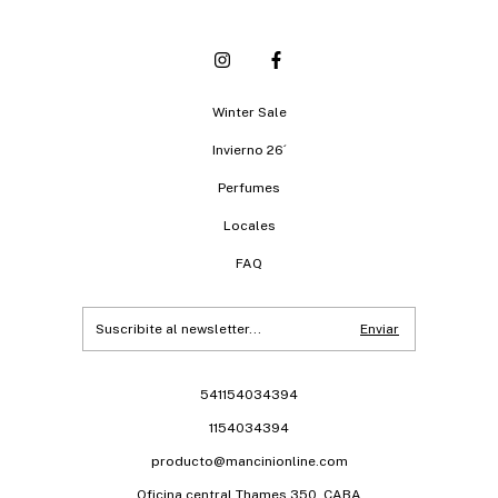
Winter Sale
Invierno 26´
Perfumes
Locales
FAQ
541154034394
1154034394
producto@mancinionline.com
Oficina central Thames 350, CABA