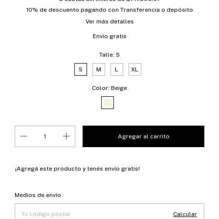
10% de descuento
pagando con Transferencia o depósito
Ver más detalles
Envío gratis
Talle:
S
S
M
L
XL
Color:
Beige
¡Agregá este producto y
tenés envío gratis!
Entregas para el CP:
Cambiar CP
Medios de envío
Calcular