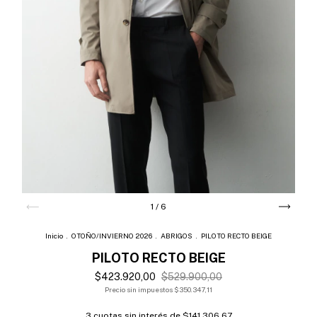
1
/
6
Inicio
.
OTOÑO/INVIERNO 2026
.
ABRIGOS
.
PILOTO RECTO BEIGE
PILOTO RECTO BEIGE
$423.920,00
$529.900,00
Precio sin impuestos
$350.347,11
3
cuotas sin interés de
$141.306,67