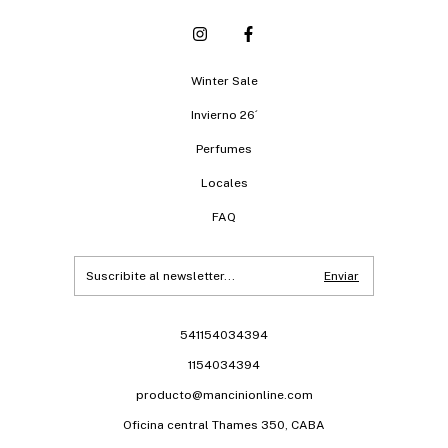
Winter Sale
Invierno 26´
Perfumes
Locales
FAQ
541154034394
1154034394
producto@mancinionline.com
Oficina central Thames 350, CABA