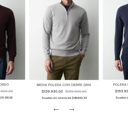
BORDO
POLERA 
MEDIA POLERA CON CIERRE GRIS
.900,00
$153.9
$139.930,00
$199.900,00
$51.310,00
3
cuotas 
3
cuotas sin interés de
$46.643,33