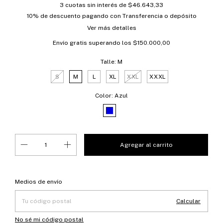
3
cuotas sin interés de
$46.643,33
10% de descuento
pagando con Transferencia o depósito
Ver más detalles
Envío gratis
superando los
$150.000,00
Talle:
M
S
M
L
XL
XXL
XXXL
Color:
Azul
Entregas para el CP:
Cambiar CP
Medios de envío
Calcular
No sé mi código postal