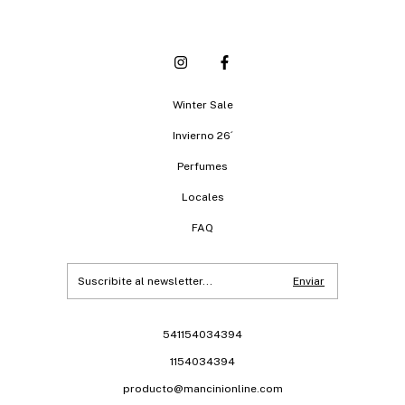
Winter Sale
Invierno 26´
Perfumes
Locales
FAQ
541154034394
1154034394
producto@mancinionline.com