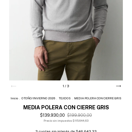
1
/
3
Inicio
.
OTOÑO/INVIERNO 2026
.
TEJIDOS
.
MEDIA POLERA CON CIERRE GRIS
MEDIA POLERA CON CIERRE GRIS
$139.930,00
$199.900,00
Precio sin impuestos
$115.644,63
3
cuotas sin interés de
$46.643,33