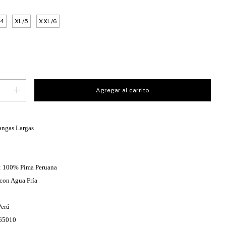
/4
XL/5
XXL/6
angas Largas
: 100% Pima Peruana
con Agua Fría
Perú
65010