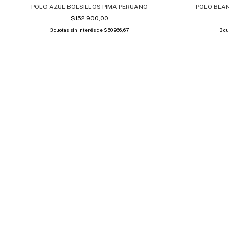
POLO AZUL BOLSILLOS PIMA PERUANO
POLO BLA
$152.900,00
3
cuotas sin interés de
$50.966,67
3
cu