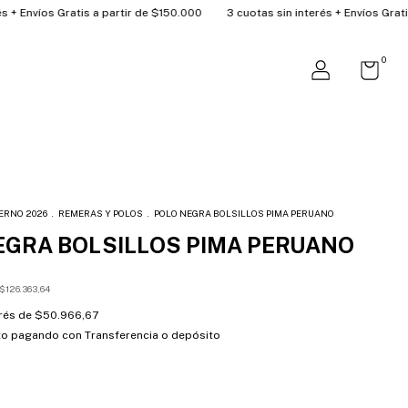
Gratis a partir de $150.000
3 cuotas sin interés + Envíos Gratis a partir
0
ERNO 2026
.
REMERAS Y POLOS
.
POLO NEGRA BOLSILLOS PIMA PERUANO
EGRA BOLSILLOS PIMA PERUANO
$126.363,64
erés de
$50.966,67
to
pagando con Transferencia o depósito