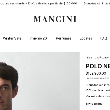
nterés + Envíos Gratis a partir de $150.000
3 cuotas sin interés + Envíos 
Winter Sale
Invierno 26´
Perfumes
Locales
FAQ
Inicio
.
OTOÑO/INVI
POLO N
$152.900,00
Precio sin impuestos
3
cuotas sin int
10% de descuen
Ver más detalles
Envío gratis