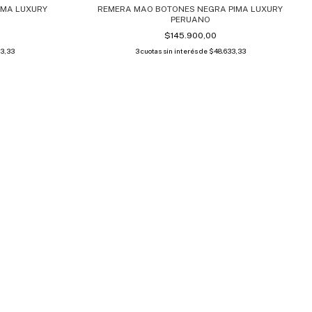
IMA LUXURY
REMERA MAO BOTONES NEGRA PIMA LUXURY
PERUANO
$145.900,00
33,33
3
cuotas sin interés de
$48.633,33