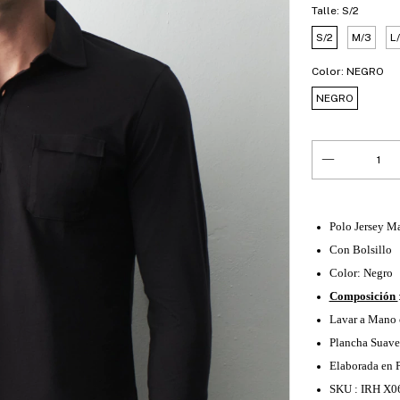
Talle:
S/2
S/2
M/3
L
Color:
NEGRO
NEGRO
Polo Jersey M
Con Bolsillo
Color: Negro
Composición
Lavar a Mano 
Plancha Suave
Elaborada en 
SKU : IRH X0