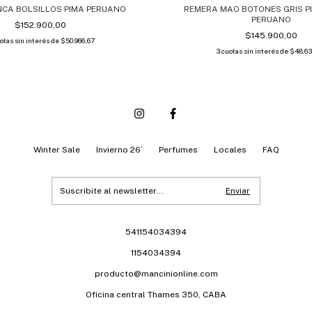
NCA BOLSILLOS PIMA PERUANO
REMERA MAO BOTONES GRIS P
PERUANO
$152.900,00
$145.900,00
otas sin interés de
$50.966,67
3
cuotas sin interés de
$48.6
Winter Sale
Invierno 26´
Perfumes
Locales
FAQ
541154034394
1154034394
producto@mancinionline.com
Oficina central Thames 350, CABA