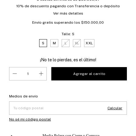
10% de descuento
pagando con Transferencia o depósito
Ver más detalles
Envío gratis
superando los
$150.000,00
Talle:
S
S
M
L
XL
XXL
¡No te lo pierdas, es el último!
Entregas para el CP:
Cambiar CP
Medios de envío
Calcular
No sé mi código postal
Media Polera con Cierre y Gamuza