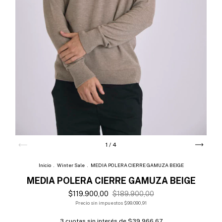
1
/
4
Inicio
.
Winter Sale
.
MEDIA POLERA CIERRE GAMUZA BEIGE
MEDIA POLERA CIERRE GAMUZA BEIGE
$119.900,00
$189.900,00
Precio sin impuestos
$99.090,91
3
cuotas sin interés de
$39.966,67