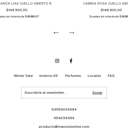
ANCA LISA CUELLO ABIERTO 8
CAMISA ROSA CUELLO ABI
$149.900,00
$149.900,00
otas sin interés de
$49.966,67
3
cuotas sin interés de
$49.96
Winter Sale
Invierno 26´
Perfumes
Locales
FAQ
541154034394
1154034394
producto@mancinionline.com