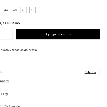
44
46
48
50
, es el último!
oducto y
tenés envío gratis!
 CP:
Cambiar CP
Calcular
 postal
 Larga.
 100% Algodón.