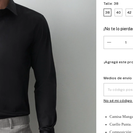
Talle:
38
38
40
42
¡No te lo pierdas
¡Agregá este pr
Entregas para el
Medios de envío
No sé mi código
Camisa Manga
Cuello Punta.
Composición: