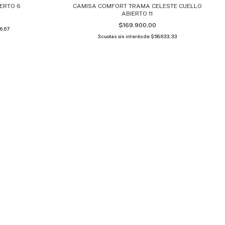
ERTO 6
CAMISA COMFORT TRAMA CELESTE CUELLO
ABIERTO 11
$169.900,00
6,67
3
cuotas sin interés de
$56.633,33