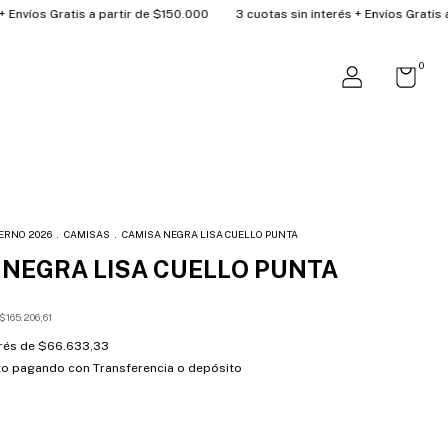
s a partir de $150.000
3 cuotas sin interés + Envíos Gratis a partir de $1
0
ERNO 2026
.
CAMISAS
.
CAMISA NEGRA LISA CUELLO PUNTA
 NEGRA LISA CUELLO PUNTA
$165.206,61
erés de
$66.633,33
to
pagando con Transferencia o depósito