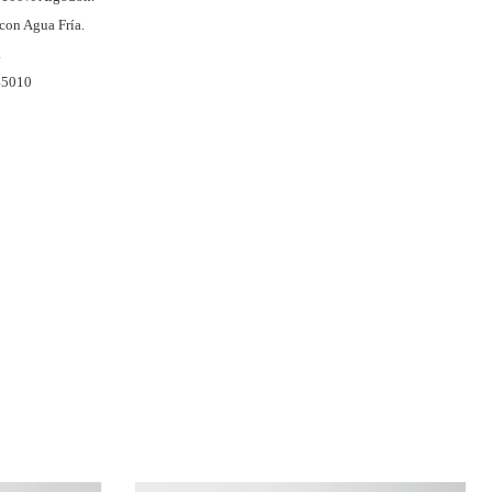
con Agua Fría.
.
45010