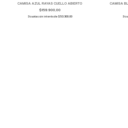
CAMISA AZUL RAYAS CUELLO ABIERTO
CAMISA BL
$159.900,00
3
cuotas sin interés de
$53.300,00
3
cu