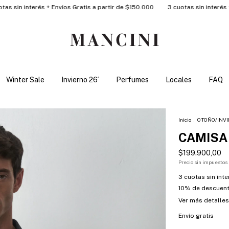
s + Envíos Gratis a partir de $150.000
3 cuotas sin interés + Envíos Grati
Winter Sale
Invierno 26´
Perfumes
Locales
FAQ
Inicio
.
OTOÑO/INVI
CAMISA
$199.900,00
Precio sin impuestos
3
cuotas sin int
10% de descuen
Ver más detalles
Envío gratis